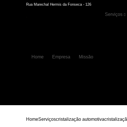
Rua Marechal Hermis da Fonseca - 126
Serviços
Cristalizaçã
automotiva
Faróis
Funilaria
Home
Empresa
Missão
Funilaria e
pintura
Hidratação 
couros
Higienizaçõ
automotiva
Higienizaçõ
automotiva
internas
Home
Serviços
cristalização automotiva
cristalizaç
Lavagens