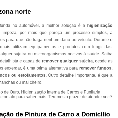
Higienização Automotiva Zon
zona norte
Higienização Completa Autom
ofunda no automóvel, a melhor solução é a
higienização
Higienização de Estofados de Carr
e limpeza, por mais que pareça um processo simples, a
Higienização Automot
cos para que não traga nenhum dano ao veículo. Durante o
Higienização Automotiva Interna Zona 
sionais utilizam equipamentos e produtos com fungicidas,
Higienização Interna Carro
qualquer sujeira ou microorganismos nocivos à saúde. Saiba
detalhista e capaz de
remover qualquer sujeira
, desde as
Higienização Interna de Automóve
s enxergar, é uma ótima alternativa para
remover fungos,
Higienização Interna de Veículo
ancos ou estofamentos.
Outro detalhe importante, é que a
Lavagem Interna Automotiva
Lavagem Int
manchas ou mal cheiro.
Lavagem a Seco Carros
Lav
 de Ouro, Higienização Interna de Carros e Funilaria
m contato para saber mais. Teremos o prazer de atender você
Lavagem a Seco de Carros
Lav
Lavagem a Seco de Carros Zona Nor
zação de Pintura de Carro a Domicílio
Lavagem Automotiva a Seco
Lavagem 