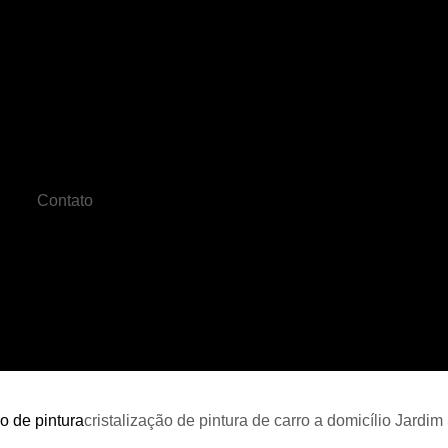
Cristalização Carro
Cristalização de C
o
Cristalização de Pintura Automotiv
Cristalização do Carro
Cristalizaçã
Cristalização Pintura Automotiva
Crista
Contato
Cristalização Veicular
Farois Automotiv
Farol de Led Automotivo
Faro
de
Farol de Milha Universal
Farol de Moto
es
Funilaria Artesanal
Funilaria 
s
Funilaria na Zona Norte
Funilaria Perto
es
s
Funilaria Zona Norte
Funileiro
Serviço de Funilaria
Funilaria e Pintura 
ão de pintura
cristalização de pintura de carro a domicílio Jardi