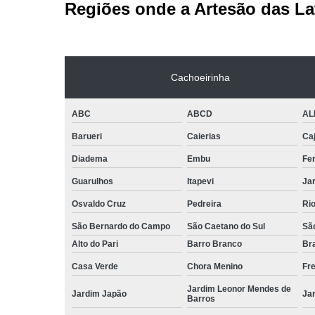
Regiões onde a Artesão das La
Cachoeirinha
ABC
ABCD
AL
Barueri
Caierias
Ca
Diadema
Embu
Fe
Guarulhos
Itapevi
Jar
Osvaldo Cruz
Pedreira
Ri
São Bernardo do Campo
São Caetano do Sul
Sã
Alto do Pari
Barro Branco
Bra
Casa Verde
Chora Menino
Fr
Jardim Leonor Mendes de
Jardim Japão
Ja
Barros