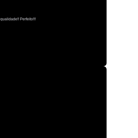
Polimento Espelhamento Automotivo
Polimento Verniz Automotivo
ualidade!! Perfeito!!!
o de Polimento Automotivo
Retrovisor
r de Caminhão
Retrovisor de Carro
trovisor Direito
Retrovisor Esquerdo
Retrovisor Original
Retrovisor Panoramico
or Redondo