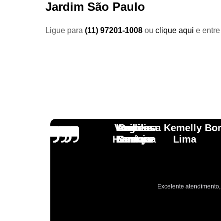
Jardim São Paulo
Ligue para
(11) 97201-1008
ou
clique aqui
e entre
Vinicius
Lourdes
Andressa Kemelly Bo
Angélica
Carlos
Henrique
Laranja
Santoro
Santana
Lima
Excelente atendimento, 