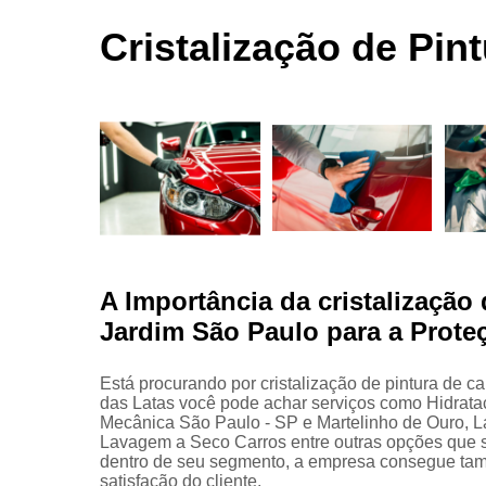
automotivas
seco
Cristalização de Pin
Limpezas
automotiva
Martelinho
de ouro
Martelo de
ouro
Para choqu
Pintura
automotiva
A Importância da cristalização 
Polimento
Jardim São Paulo para a Prote
automotivo
Retrovisore
Está procurando por cristalização de pintura de c
das Latas você pode achar serviços como Hidrata
Mecânica São Paulo - SP e Martelinho de Ouro, 
Lavagem a Seco Carros entre outras opções que s
dentro de seu segmento, a empresa consegue ta
satisfação do cliente.