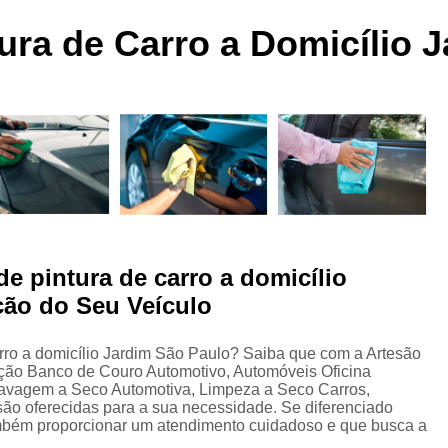
 a
Funilaria e Pintura na Zona Norte
tura de Carro a Domicílio 
Funilaria e Pintura Preço
Funilaria e Pin
Oficina Funilaria e Pintura
Pequenos Repar
s
Pintura e Funilaria Automotiv
s
Hidratação Banco de Couro Automotivo
Hidratação Couro Automotivo
Hid
Hidratação Couro Automotivo Zona
es
Hidratação do Couro Automotivo
de pintura de carro a domicílio
Hidratação em Bancos de Couro
ção do Seu Veículo
Higienização e Hidra
Limpeza e Hidratação de Couro Au
s
arro a domicílio Jardim São Paulo? Saiba que com a Artesão
ção Banco de Couro Automotivo, Automóveis Oficina
Higienização Automotiva Bancos
Lavagem a Seco Automotiva, Limpeza a Seco Carros,
ão oferecidas para a sua necessidade. Se diferenciado
Higienização Automotiva Completa
mbém proporcionar um atendimento cuidadoso e que busca a
Higienização Automotiva Enchent