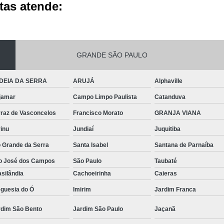
tas atende:
GRANDE SÃO PAULO
DEIA DA SERRA
ARUJÁ
Alphaville
jamar
Campo Limpo Paulista
Catanduva
rraz de Vasconcelos
Francisco Morato
GRANJA VIANA
inu
Jundiaí
Juquitiba
o Grande da Serra
Santa Isabel
Santana de Parnaíba
o José dos Campos
São Paulo
Taubaté
silândia
Cachoeirinha
Caieras
eguesia do Ó
Imirim
Jardim Franca
rdim São Bento
Jardim São Paulo
Jaçanã