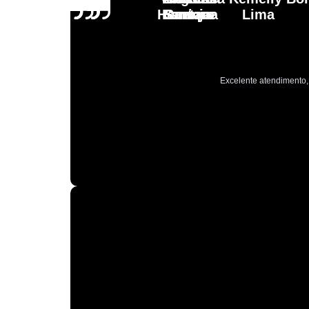
Henrique
Laranja
Santoro
Santana
Lima
Excelente atendimento, 