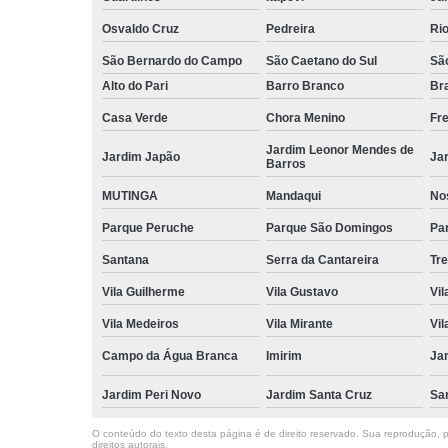
Osvaldo Cruz
Pedreira
Ri
São Bernardo do Campo
São Caetano do Sul
Sã
Alto do Pari
Barro Branco
Bra
Casa Verde
Chora Menino
Fr
Jardim Leonor Mendes de
Jardim Japão
Ja
Barros
MUTINGA
Mandaqui
No
Parque Peruche
Parque São Domingos
Par
Santana
Serra da Cantareira
Tr
Vila Guilherme
Vila Gustavo
Vil
Vila Medeiros
Vila Mirante
Vil
Campo da Água Branca
Imirim
Jar
Jardim Peri Novo
Jardim Santa Cruz
Sa
O conteúdo do texto desta página é de direito reservado. Sua reprodução, pa
direitos autorais
.