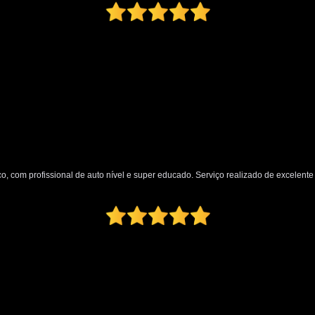
Oficina Martelo de Ouro
Orçamento Mar
Preço Martelinho de Ouro Amassado
Valor Martelinho de Ouro
par
para Choque de Caminhão
para Ch
para Choque Dianteiro Completo
para Choque Lateral
para Choque Novo
para Choque Traseiro Original
o, com profissional de auto nível e super educado. Serviço realizado de excelente q
Loja de Pintura Automotiva
Micro Pintur
Oficina Pintura Automotiva
Pintura Inter
Pintura Texturizada Automotiva
Reparo Pintura Automotiva
Retoque de Pi
Melhor Polimento Automotivo
Pintura e Polimento Automotivo