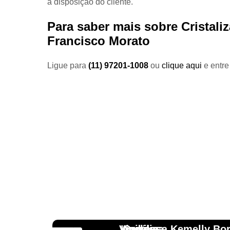
a disposição do cliente.
Para saber mais sobre Cristali
Francisco Morato
Ligue para
(11) 97201-1008
ou
clique aqui
e entre
Vinicius
Lourdes
Andressa Kemelly Bo
Angélica
Carlos