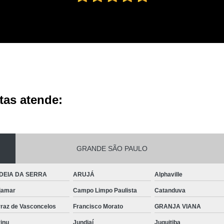
tas atende:
GRANDE SÃO PAULO
DEIA DA SERRA
ARUJÁ
Alphaville
jamar
Campo Limpo Paulista
Catanduva
rraz de Vasconcelos
Francisco Morato
GRANJA VIANA
inu
Jundiaí
Juquitiba