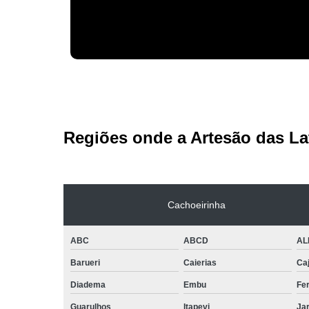
Regiões onde a Artesão das La
Cachoeirinha
ABC
ABCD
AL
Barueri
Caierias
Ca
Diadema
Embu
Fe
Guarulhos
Itapevi
Jar