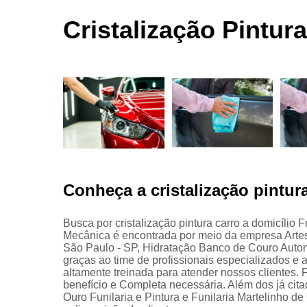
automotivas
seco
Cristalização Pintur
Limpezas
automotiva
Martelinho
de ouro
Martelo de
ouro
Para choqu
Pintura
automotiva
Conheça a cristalização pintur
Polimento
automotivo
Busca por cristalização pintura carro a domicílio 
Mecânica é encontrada por meio da empresa Arte
Retrovisore
São Paulo - SP, Hidratação Banco de Couro Autom
graças ao time de profissionais especializados e
altamente treinada para atender nossos clientes. F
benefício e Completa necessária. Além dos já ci
Ouro Funilaria e Pintura e Funilaria Martelinho d