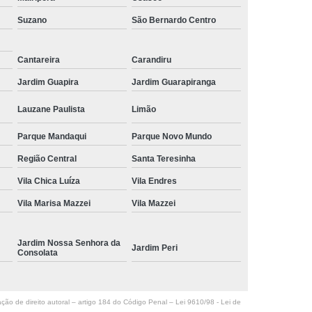
Suzano
São Bernardo Centro
Cantareira
Carandiru
Jardim Guapira
Jardim Guarapiranga
Lauzane Paulista
Limão
Parque Mandaqui
Parque Novo Mundo
Região Central
Santa Teresinha
Vila Chica Luíza
Vila Endres
Vila Marisa Mazzei
Vila Mazzei
Jardim Nossa Senhora da
Jardim Peri
Consolata
ação de direito autoral – artigo 184 do Código Penal –
Lei 9610/98 - Lei de