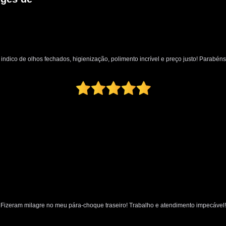
Limpeza a Seco de Carros
Limpeza de 
Limpeza a Vapor Automotiva
Limpeza
Limpeza Automotiva em São Pa
indico de olhos fechados, higienização, polimento incrível e preço justo! Parabéns
Limpeza Automotiva Zona Norte
Limpeza Ecológica Automotiv
Limpeza Interna Automotiva
Limpeza Tecn
Martelinho de Ouro
Martelinho de Ouro
Martelinho de Ouro Funilaria e Pintu
Martelinho de Ouro Oficina
Martelinho de Ouro Zona Nor
Serviço de Martelinho de Our
Martelinho de Ouro Pequenos Amassados
Fizeram milagre no meu pára-choque traseiro! Trabalho e atendimento impecável!
Martelinho de Ouro Próximo a Mim
M