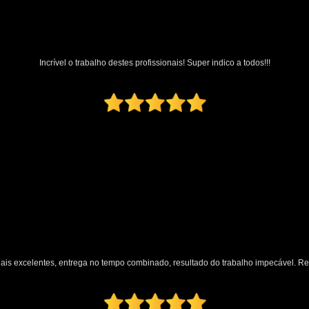
Polimento Automotivo Tira Riscos
Polimento Técnico Automotivo
Polimento Vidro Automotivo
Serviç
Incrível o trabalho destes profissionais! Super indico a todos!!!
Retrovisor Articulado
Retroviso
Retrovisor de Dentro do Carro
Re
Retrovisor Interno
Retrovisor Lateral
Retrovis
nais excelentes, entrega no tempo combinado, resultado do trabalho impecável. 