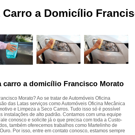
 a
Funilaria e Pintura na Zona Norte
a Carro a Domicílio Franci
Funilaria e Pintura Preço
Funilaria e Pin
Oficina Funilaria e Pintura
Pequenos Repar
s
Pintura e Funilaria Automotiv
s
Hidratação Banco de Couro Automotivo
Hidratação Couro Automotivo
Hid
Hidratação Couro Automotivo Zona
es
Hidratação do Couro Automotivo
a carro a domicílio Francisco Morato
Hidratação em Bancos de Couro
Higienização e Hidra
Francisco Morato? Ao se tratar de Automóveis Oficina
são das Latas serviços como Automóveis Oficina Mecânica
Limpeza e Hidratação de Couro Au
s
otivo e Limpeza a Seco Carros. Tudo isso só é possível
Higienização Automotiva Bancos
 as instalações de alto padrão. Contamos com uma equipe
ale conosco e solicite já o que precisa com toda a Custo-
Higienização Automotiva Completa
tados, também oferecemos trabalhos como Martelinho de
e Ouro. Por isso, entre em contato conosco, estamos sempre
Higienização Automotiva Enchent