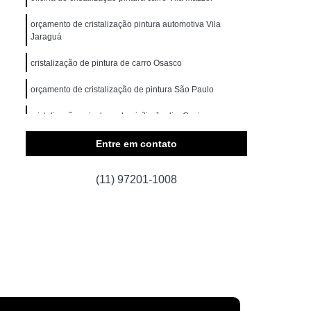
a Norte
Higienização Carros
orçamento de cristalização pintura automotiva Vila
Jaraguá
otiva
Higienização de Carros
cristalização de pintura de carro Osasco
os
Higienização Automotiva Interna
orçamento de cristalização de pintura São Paulo
iva Interna em São Paulo
Norte
cristalização veicular a domicílio Jardim Ceci
Higienização Interna Automotiva
Higienização Interna Carros
Entre em contato
is
Higienização Interna de Carros
(11) 97201-1008
s
Higienização Interna Veículos
erna de Carros
Lavagem a Seco Automotiva
agem a Seco de Bancos de Carros
agem a Seco de Carros em São Paulo
te
Lavagem a Seco Interior de Carros
de Carro a Seco
Limpeza a Seco Carros