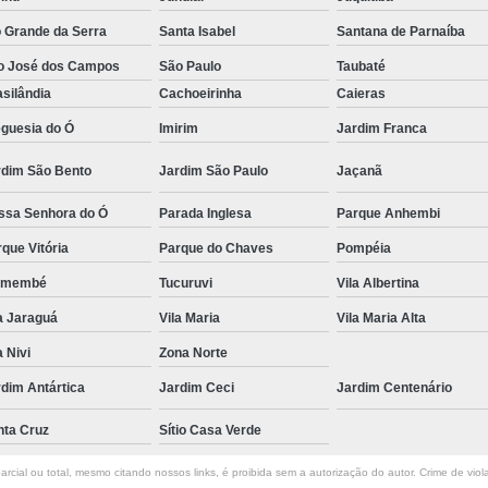
o Grande da Serra
Santa Isabel
Santana de Parnaíba
o José dos Campos
São Paulo
Taubaté
silândia
Cachoeirinha
Caieras
eguesia do Ó
Imirim
Jardim Franca
rdim São Bento
Jardim São Paulo
Jaçanã
ssa Senhora do Ó
Parada Inglesa
Parque Anhembi
que Vitória
Parque do Chaves
Pompéia
emembé
Tucuruvi
Vila Albertina
a Jaraguá
Vila Maria
Vila Maria Alta
a Nivi
Zona Norte
dim Antártica
Jardim Ceci
Jardim Centenário
nta Cruz
Sítio Casa Verde
rcial ou total, mesmo citando nossos links, é proibida sem a autorização do autor. Crime de viol