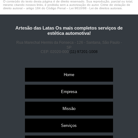
O conteúdo do texto desta página é de direito reservado. Sua reprodução, parcial ou total,
mesmo citando nossos links, é proibida sem a autorização do autor. Crime de violação de
direito autoral – artigo 184 do Código Penal –
Lei 9610/98 - Lei de direitos autorais
.
Artesão das Latas Os mais completos serviços de
estética automotiva!
Rua Marechal Hermis da Fonseca - 126 - Santana, São Paulo -
SP
CEP: 02020-000
(11) 97201-1008
Home
Empresa
Missão
Serviços