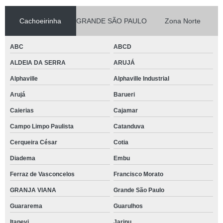
Cachoeirinha
GRANDE SÃO PAULO
Zona Norte
ABC
ABCD
ALDEIA DA SERRA
ARUJÁ
Alphaville
Alphaville Industrial
Arujá
Barueri
Caierias
Cajamar
Campo Limpo Paulista
Catanduva
Cerqueira César
Cotia
Diadema
Embu
Ferraz de Vasconcelos
Francisco Morato
GRANJA VIANA
Grande São Paulo
Guararema
Guarulhos
Itapevi
Jarinu