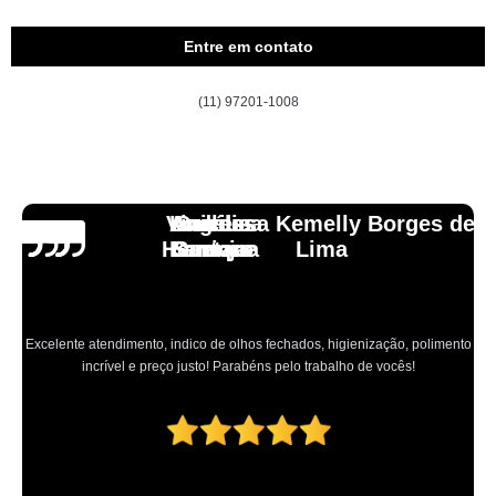
Entre em contato
(11) 97201-1008
Vinicius
Lourdes
Andressa Kemelly Borges de
Angélica
Carlos
Henrique
Laranja
Santoro
Santana
Lima
Excelente atendimento, indico de olhos fechados, higienização, polimento
incrível e preço justo! Parabéns pelo trabalho de vocês!