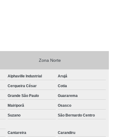
Zona Norte
Alphaville Industrial
Arujá
Cerqueira César
Cotia
Grande São Paulo
Guararema
Mairiporã
Osasco
Suzano
São Bernardo Centro
Cantareira
Carandiru