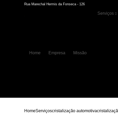
Rua Marechal Hermis da Fonseca - 126
Serviços
Cristalizaçã
automotiva
Faróis
Funilaria
Home
Empresa
Missão
Funilaria e
pintura
Hidratação 
couros
Higienizaçõ
automotiva
Higienizaçõ
automotiva
internas
Home
Serviços
cristalização automotiva
cristalizaçã
Lavagens