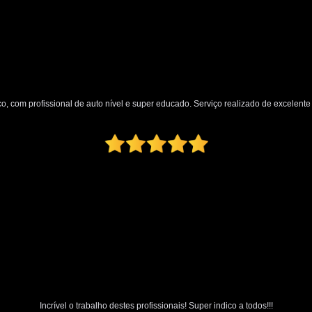
Polimento Automotivo Tira Riscos
Polimento Técnico Automotivo
Polimento Vidro Automotivo
Serviç
Retrovisor Articulado
Retroviso
o, com profissional de auto nível e super educado. Serviço realizado de excelente q
Retrovisor de Dentro do Carro
Re
Retrovisor Interno
Retrovisor Lateral
Retrovis
Incrível o trabalho destes profissionais! Super indico a todos!!!