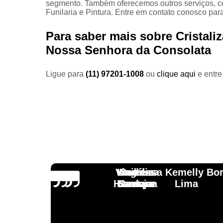
segmento. Também oferecemos outros serviços, co
Funilaria e Pintura. Entre em contato conosco par
Para saber mais sobre Cristali
Nossa Senhora da Consolata
Ligue para
(11) 97201-1008
ou
clique aqui
e entre
Vinicius
Lourdes
Andressa Kemelly Bo
Angélica
Carlos
Henrique
Laranja
Santoro
Santana
Lima