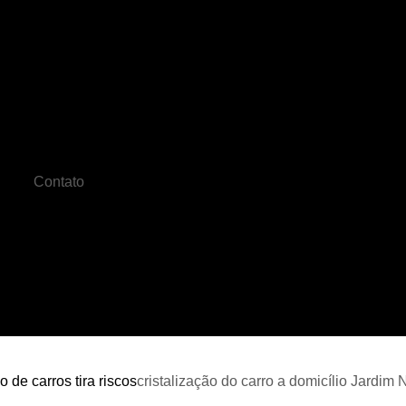
Cristalização Carro
Cristalização de C
o
Cristalização de Pintura Automotiv
Cristalização do Carro
Cristalizaçã
Cristalização Pintura Automotiva
Crista
Contato
Cristalização Veicular
Farois Automotiv
Farol de Led Automotivo
Faro
de
Farol de Milha Universal
Farol de Moto
es
Funilaria Artesanal
Funilaria 
s
Funilaria na Zona Norte
Funilaria Perto
es
s
Funilaria Zona Norte
Funileiro
Serviço de Funilaria
Funilaria e Pintura 
o de carros tira riscos
cristalização do carro a domicílio Jardi