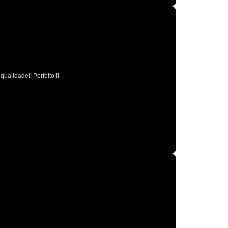
Polimento Espelhamento Automotivo
Polimento Verniz Automotivo
o de Polimento Automotivo
Retrovisor
r de Caminhão
Retrovisor de Carro
ualidade!! Perfeito!!!
trovisor Direito
Retrovisor Esquerdo
Retrovisor Original
Retrovisor Panoramico
or Redondo