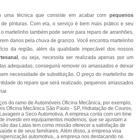
Higienização Automotiva Zon
mo uma técnica que consiste em acabar com
pequenos
Higienização Completa Autom
de pinturas. Com ela, o serviço é bem mais prático e seu
Higienização de Estofados de Carr
, o martelinho também pode servir para reparo de arranhões,
em danos pela chuva de granizo. Você encontra martelinho
Higienização Automot
ício da região, além da qualidade impecável dos nossos
Higienização Automotiva Interna Zona 
rtesanal
, ou seja, necessita ser realizada apenas por um
Higienização Interna Carro
entas adequadas, conseguirá remover os amassados e deixar
Higienização Interna de Automóve
 sem necessidade de substituição. O preço do martelinho de
ntidade do reparo que será realizado, pequenos amassados
Higienização Interna de Veículo
iar.
Lavagem Interna Automotiva
Lavagem Int
viços do ramo de Automóveis Oficina Mecânica, por exemplo,
Lavagem a Seco Carros
Lav
s Oficina Mecânica São Paulo - SP, Hidratação de Couros,
e Lavagem a Seco Automotiva. A empresa conta com um time
Lavagem a Seco de Carros
Lav
m de investir em equipamentos modernos, que se ajustam a
esão das Latas tem como missão oferecer a satisfação de
Lavagem a Seco de Carros Zona Nor
saúde e de seus familiares. Além disso, a empresa visa
 higienização automotiva., a empresa nos destacando no
Lavagem Automotiva a Seco
Lavagem 