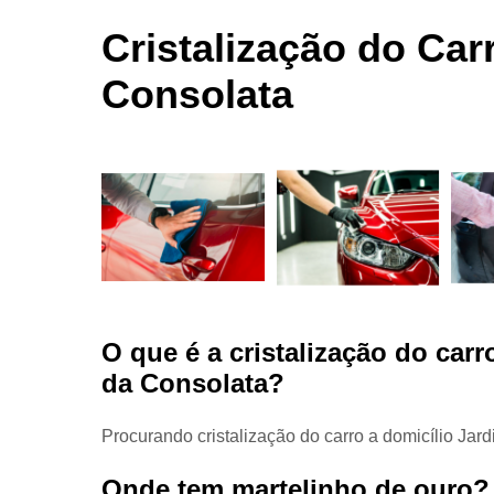
automotivas
seco
Cristalização do Ca
Limpezas
Consolata
automotiva
Martelinho
de ouro
Martelo de
ouro
Para choqu
Pintura
automotiva
Polimento
O que é a cristalização do car
automotivo
da Consolata?
Retrovisore
Procurando cristalização do carro a domicílio J
Onde tem martelinho de ouro?