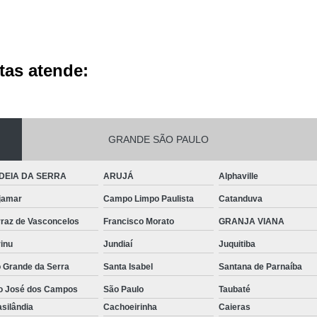
tas atende:
GRANDE SÃO PAULO
DEIA DA SERRA
ARUJÁ
Alphaville
jamar
Campo Limpo Paulista
Catanduva
rraz de Vasconcelos
Francisco Morato
GRANJA VIANA
inu
Jundiaí
Juquitiba
o Grande da Serra
Santa Isabel
Santana de Parnaíba
o José dos Campos
São Paulo
Taubaté
silândia
Cachoeirinha
Caieras