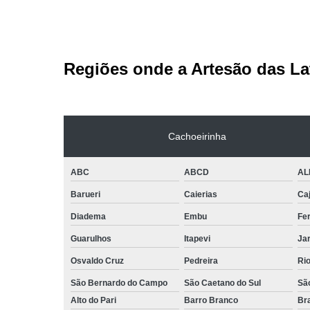
Regiões onde a Artesão das La
Cachoeirinha
ABC
ABCD
AL
Barueri
Caierias
Ca
Diadema
Embu
Fe
Guarulhos
Itapevi
Jar
Osvaldo Cruz
Pedreira
Ri
São Bernardo do Campo
São Caetano do Sul
Sã
Alto do Pari
Barro Branco
Bra